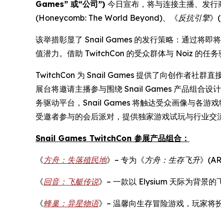
Games” 或“公司”)
今日宣布，将与连接主播、发行
(
Honeycomb: The World Beyond
)、《
反抗引擎
》(
该举措彰显了 Snail Games 的发行策略：
值潜力。借助 TwitchCon 的受众群体与 Noiz
TwitchCon 为 Snail Games 提供了向创
展台将邀请主播参与围绕 Snail Games 产品
务驱动平台，Snail Games 将触达受众画像与各游
受邀者参与的会后派对，提供独家游戏试玩与行业交
Snail Games TwitchCon 参展产品组合：
《
方舟：失落殖民地
》– 专为《
方舟：生存飞升
》(AR
《
回音：飞艇传说
》– 一款以 Elysium 天际为背
《
蜂巢：异星物语
》– 温馨向生存冒险游戏，玩家