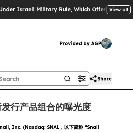
raeli Military Rule, Which Offers Them few, if an
View all
Provided by AGP
Share
 提升所发行产品组合的曝光度
nail, Inc. (Nasdaq: SNAL，以下简称 “Snail