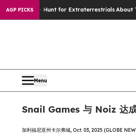
eform to Hunt for Extraterrestrials
About Three Mi
AGP PICKS
Menu
Snail Games 与 No
加利福尼亚州卡尔弗城, Oct. 03, 2025 (GLOB