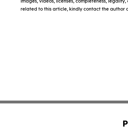
images, videos, licenses, completeness, legality, o
related to this article, kindly contact the author
P