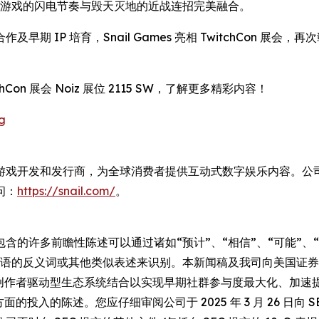
射击游戏的闪电节奏与毁天灭地的近战连招完美融合。
期 IP 培育，Snail Games 亮相 TwitchCon 
tchCon 展会 Noiz 展位 2115 SW，了解更多精彩内容！
g
一家全球领先的独立游戏开发和发行商，为全球消费者提供互动式数字娱乐内
问：
https://snail.com/
。
许多前瞻性陈述可以通过诸如“预计”、“相信”、“可能”、“期望
上述词语的反义词或其他类似表述来识别。本新闻稿及我司向美国
项目与创作者驱动型生态系统结合以实现早期社群参与度最大化、加
入的陈述。您应仔细审阅公司于 2025 年 3 月 26 日向 SEC 提交