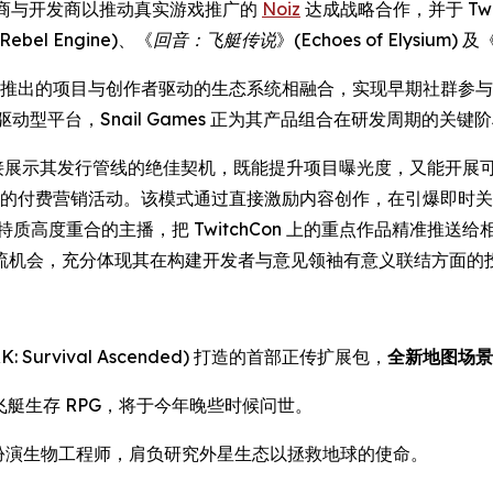
商与开发商以推动真实游戏推广的
Noiz
达成战略合作，并于 Twi
Rebel Engine
)、《
回音：飞艇传说
》(
Echoes of Elysium
) 及
通过将即将推出的项目与创作者驱动的生态系统相融合，实现早期社
 的任务驱动型平台，Snail Games 正为其产品组合在研发周期
作者社群直接展示其发行管线的绝佳契机，既能提升项目曝光度，又能开展可规
组合设计的付费营销活动。该模式通过直接激励内容创作，在引爆即时关
戏特质高度重合的主播，把 TwitchCon 上的重点作品精准推送给相
流机会，充分体现其在构建开发者与意见领袖有意义联结方面的
K: Survival Ascended) 打造的首部正传扩展包，
全新地图场景
景的飞艇生存 RPG，将于今年晚些时候问世。
将扮演生物工程师，肩负研究外星生态以拯救地球的使命。