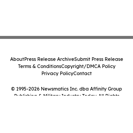
About
Press Release Archive
Submit Press Release
Terms & Conditions
Copyright/DMCA Policy
Privacy Policy
Contact
© 1995-2026 Newsmatics Inc. dba Affinity Group
Publishing & Military Industry Today. All Rights
Reserved.
Cookie Settings / Your Privacy Choices